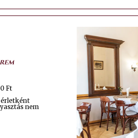
erem
0 Ft
érletként
gyasztás nem