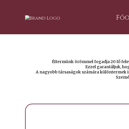
Főo
Éttermünk örömmel fogadja 20 fő felett
Ezzel garantáljuk, h
A nagyobb társaságok számára különtermek is 
Személ