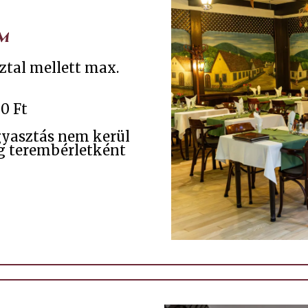
m
sztal mellett max.
0 Ft
yasztás nem kerül
eg terembérletként