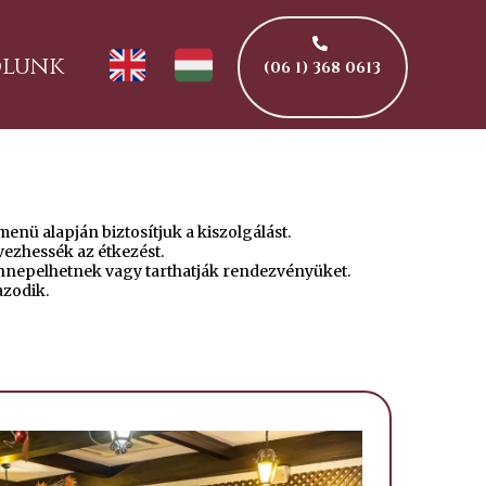
ólunk
(06 1) 368 0613
enü alapján biztosítjuk a kiszolgálást.
ezhessék az étkezést.
ünnepelhetnek vagy tarthatják rendezvényüket.
azodik.