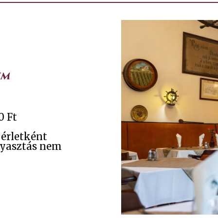
em
0 Ft
érletként
gyasztás nem