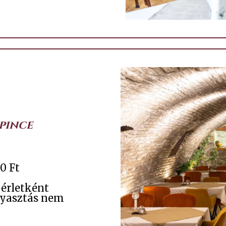
pince
0 Ft
érletként
gyasztás nem