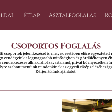
ldal
Étlap
Asztalfoglalás
R
Csoportos Foglalás
i csoportok jelentkezését is, melyek esetében előre egyeztetett m
ogy vendégeink a legmagasabb minőségben és gördülékenyen élv
rendelkezésre állnak, ahol zavartalanul, privát környezetben 
yre szabott menüink mindenkinek az egyedi elképzeléséhez ig
Kérjen tőlünk ajánlatot!